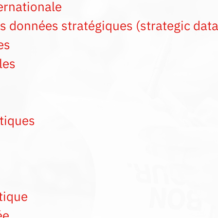
ternationale
des données stratégiques (strategic data
es
les
tiques
tique
ée