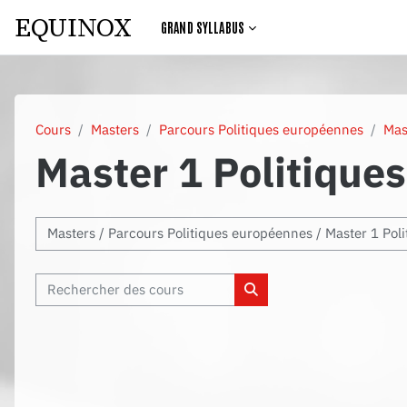
Passer au contenu principal
EQUINOX
GRAND SYLLABUS
Cours
Masters
Parcours Politiques européennes
Mas
Master 1 Politique
Enseignements
Rechercher des cours
Rechercher des cours