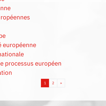
enne
européennes
pe
ité européenne
nationale
 le processus européen
ation
Page 1
Page 2
Page suivante
1
2
»