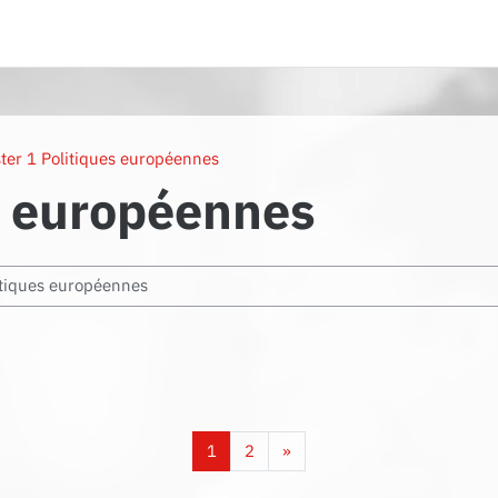
ter 1 Politiques européennes
s européennes
Page 1
Page 2
Page suivante
1
2
»