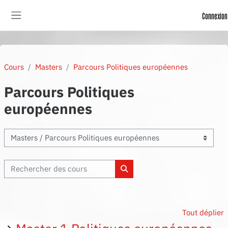
Passer au contenu principal
Connexion
Panneau latéral
Cours
Masters
Parcours Politiques européennes
Parcours Politiques
européennes
Enseignements
Rechercher des cours
Rechercher des cours
Tout déplier