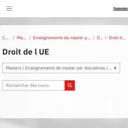
Passer au contenu principal
Connexion
Panneau latéral
Cours
Masters
Enseignements de master par disciplines
Droit
Droit de l UE
Droit de l UE
Enseignements
Rechercher des cours
Rechercher des cours